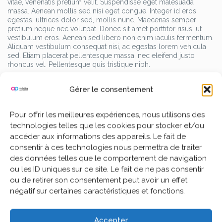
vitae, venenatis pretium velit. Suspendisse eget malesuada
massa. Aenean mollis sed nisi eget congue. Integer id eros
egestas, ultrices dolor sed, mollis nunc. Maecenas semper
pretium neque nec volutpat. Donec sit amet porttitor risus, ut
vestibulum eros. Aenean sed libero non enim iaculis fermentum.
Aliquam vestibulum consequat nisi, ac egestas lorem vehicula
sed. Etiam placerat pellentesque massa, nec eleifend justo
rhoncus vel. Pellentesque quis tristique nibh.
Pellentesque in dictum tellus. Morbi sagittis dignissim pulvinar.
Gérer le consentement
Etiam a augue lacinia, consequat neque non, congue massa.
Aenean fringilla hendrerit risus sed malesuada. Praesent sagittis
felis euismod, cursus justo id, euismod nulla. Phasellus ipsum
Pour offrir les meilleures expériences, nous utilisons des
risus, posuere nec imperdiet ut, accumsan a mauris. Etiam
technologies telles que les cookies pour stocker et/ou
consectetur molestie diam eu suscipit. Vivamus eu nisl viverra,
accéder aux informations des appareils. Le fait de
gravida augue malesuada, malesuada arcu. Suspendisse pretium
ante libero, non interdum nulla mattis a. Cras suscipit risus eget
consentir à ces technologies nous permettra de traiter
mauris auctor cursus. Nunc bibendum massa vel ante accumsan
des données telles que le comportement de navigation
ultricies.
ou les ID uniques sur ce site. Le fait de ne pas consentir
ou de retirer son consentement peut avoir un effet
négatif sur certaines caractéristiques et fonctions.
blog
,
image
,
standart
Blog
Accepter