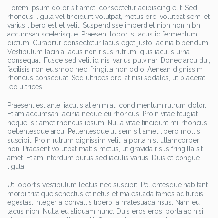
Lorem ipsum dolor sit amet, consectetur adipiscing elit. Sed
rhoncus, ligula vel tincidunt volutpat, metus orci volutpat sem, et
varius libero est et velit. Suspendisse imperdiet nibh non nibh
accumsan scelerisque. Praesent lobortis lacus id fermentum
dictum. Curabitur consectetur lacus eget justo lacinia bibendum.
Vestibulum lacinia lacus non risus rutrum, quis iaculis urna
consequat. Fusce sed velit id nisi varius pulvinar. Donec arcu dui,
facilisis non euismod nec, fringilla non odio. Aenean dignissim
rhoncus consequat. Sed ultrices orci at nisi sodales, ut placerat
leo ultrices.
Praesent est ante, iaculis at enim at, condimentum rutrum dolor.
Etiam accumsan lacinia neque eu rhoncus. Proin vitae feugiat
neque, sit amet rhoncus ipsum. Nulla vitae tincidunt mi, rhoncus
pellentesque arcu. Pellentesque ut sem sit amet libero mollis
suscipit. Proin rutrum dignissim velit, a porta nisl ullamcorper
non. Praesent volutpat mattis metus, ut gravida risus fringilla sit
amet. Etiam interdum purus sed iaculis varius. Duis et congue
ligula.
Ut lobortis vestibulum lectus nec suscipit. Pellentesque habitant
morbi tristique senectus et netus et malesuada fames ac turpis
egestas. Integer a convallis libero, a malesuada risus. Nam eu
lacus nibh. Nulla eu aliquam nunc. Duis eros eros, porta ac nisi