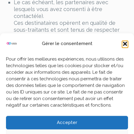
Le cas échéant, les partenaires avec
lesquels vous avez consenti à être
contacté(e).
Ces destinataires opèrent en qualité de
sous-traitants et sont tenus de respecter
la confidentialité et la sécurité de vos
données.
Gérer le consentement
5. Transfert de données hors de l’Union
européenne
Pour offrir les meilleures expériences, nous utilisons des
technologies telles que les cookies pour stocker et/ou
Aucun transfert de données personnelles
accéder aux informations des appareils. Le fait de
hors de l’Union européenne n’est effectué
consentir à ces technologies nous permettra de traiter
sans que des garanties adaptées soient
des données telles que le comportement de navigation
mises en place.
ou les ID uniques sur ce site. Le fait de ne pas consentir
ou de retirer son consentement peut avoir un effet
6. Durée de conservation
négatif sur certaines caractéristiques et fonctions.
Les données personnelles sont conservées
pendant une durée n’excédant pas :
Accepter
24 mois après votre dernier contact dans