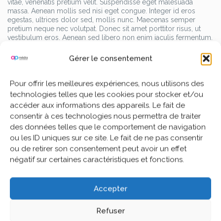
vitae, venenatis pretium velit. Suspendisse eget malesuada
massa. Aenean mollis sed nisi eget congue. Integer id eros
egestas, ultrices dolor sed, mollis nunc. Maecenas semper
pretium neque nec volutpat. Donec sit amet porttitor risus, ut
vestibulum eros. Aenean sed libero non enim iaculis fermentum.
Aliquam vestibulum consequat nisi, ac egestas lorem vehicula
sed. Etiam placerat pellentesque massa, nec eleifend justo
Gérer le consentement
rhoncus vel. Pellentesque quis tristique nibh.
Pellentesque in dictum tellus. Morbi sagittis dignissim pulvinar.
Pour offrir les meilleures expériences, nous utilisons des
Etiam a augue lacinia, consequat neque non, congue massa.
technologies telles que les cookies pour stocker et/ou
Aenean fringilla hendrerit risus sed malesuada. Praesent sagittis
accéder aux informations des appareils. Le fait de
felis euismod, cursus justo id, euismod nulla. Phasellus ipsum
consentir à ces technologies nous permettra de traiter
risus, posuere nec imperdiet ut, accumsan a mauris. Etiam
des données telles que le comportement de navigation
consectetur molestie diam eu suscipit. Vivamus eu nisl viverra,
gravida augue malesuada, malesuada arcu. Suspendisse pretium
ou les ID uniques sur ce site. Le fait de ne pas consentir
ante libero, non interdum nulla mattis a. Cras suscipit risus eget
ou de retirer son consentement peut avoir un effet
mauris auctor cursus. Nunc bibendum massa vel ante accumsan
négatif sur certaines caractéristiques et fonctions.
ultricies.
Accepter
Blog
Refuser