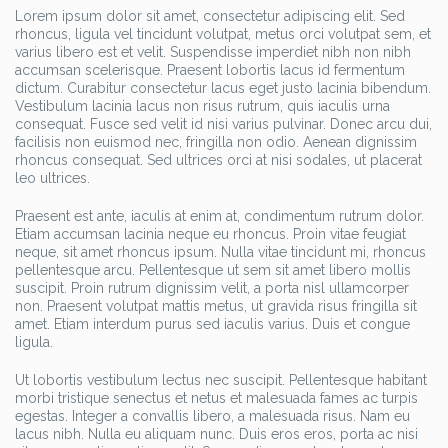
Lorem ipsum dolor sit amet, consectetur adipiscing elit. Sed
rhoncus, ligula vel tincidunt volutpat, metus orci volutpat sem, et
varius libero est et velit. Suspendisse imperdiet nibh non nibh
accumsan scelerisque. Praesent lobortis lacus id fermentum
dictum. Curabitur consectetur lacus eget justo lacinia bibendum.
Vestibulum lacinia lacus non risus rutrum, quis iaculis urna
consequat. Fusce sed velit id nisi varius pulvinar. Donec arcu dui,
facilisis non euismod nec, fringilla non odio. Aenean dignissim
rhoncus consequat. Sed ultrices orci at nisi sodales, ut placerat
leo ultrices.
Praesent est ante, iaculis at enim at, condimentum rutrum dolor.
Etiam accumsan lacinia neque eu rhoncus. Proin vitae feugiat
neque, sit amet rhoncus ipsum. Nulla vitae tincidunt mi, rhoncus
pellentesque arcu. Pellentesque ut sem sit amet libero mollis
suscipit. Proin rutrum dignissim velit, a porta nisl ullamcorper
non. Praesent volutpat mattis metus, ut gravida risus fringilla sit
amet. Etiam interdum purus sed iaculis varius. Duis et congue
ligula.
Ut lobortis vestibulum lectus nec suscipit. Pellentesque habitant
morbi tristique senectus et netus et malesuada fames ac turpis
egestas. Integer a convallis libero, a malesuada risus. Nam eu
lacus nibh. Nulla eu aliquam nunc. Duis eros eros, porta ac nisi