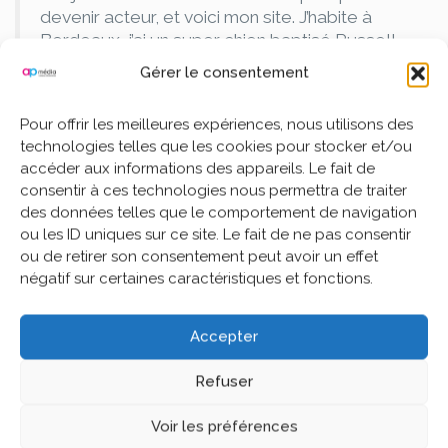
devenir acteur, et voici mon site. J’habite à
Bordeaux, j’ai un super chien baptisé Russell,
et j’aime la vodka (ainsi qu’être surpris par la
Gérer le consentement
pluie soudaine lors de longues balades sur la
plage au coucher du soleil).
Pour offrir les meilleures expériences, nous utilisons des
technologies telles que les cookies pour stocker et/ou
…ou quelque chose comme cela :
accéder aux informations des appareils. Le fait de
consentir à ces technologies nous permettra de traiter
des données telles que le comportement de navigation
La société 123 Machin Truc a été créée en
ou les ID uniques sur ce site. Le fait de ne pas consentir
1971, et n’a cessé de proposer au public des
ou de retirer son consentement peut avoir un effet
machins-trucs de qualité depuis lors. Située à
négatif sur certaines caractéristiques et fonctions.
Saint-Remy-en-Bouzemont-Saint-Genest-et-
Isson, 123 Machin Truc emploie 2 000
personnes, et fabrique toutes sortes de
Accepter
bidules supers pour la communauté
bouzemontoise.
Refuser
Voir les préférences
En tant que nouvel utilisateur ou utilisatrice de