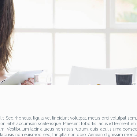
t. Sed rhoncus, ligula vel tincidunt volutpat, metus orci volutpat sem,
h non nibh accumsan scelerisque. Praesent lobortis lacus id fermentum
m. Vestibulum lacinia lacus non risus rutrum, quis iaculis urna conseq
, facilisis non euismod nec, fringilla non odio. Aenean dignissim rhonc