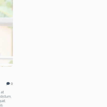
0
 et
 dictum.
uat.
us