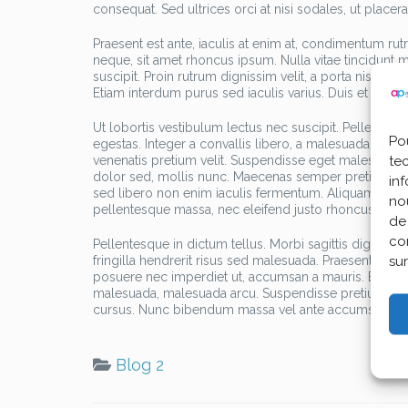
consequat. Sed ultrices orci at nisi sodales, ut placerat
Praesent est ante, iaculis at enim at, condimentum ru
neque, sit amet rhoncus ipsum. Nulla vitae tincidunt 
suscipit. Proin rutrum dignissim velit, a porta nisl ull
Etiam interdum purus sed iaculis varius. Duis et congu
Ut lobortis vestibulum lectus nec suscipit. Pellentesq
Pou
egestas. Integer a convallis libero, a malesuada risus.
te
venenatis pretium velit. Suspendisse eget malesuada m
dolor sed, mollis nunc. Maecenas semper pretium nequ
in
sed libero non enim iaculis fermentum. Aliquam vesti
no
pellentesque massa, nec eleifend justo rhoncus vel. Pe
de 
co
Pellentesque in dictum tellus. Morbi sagittis digniss
sur
fringilla hendrerit risus sed malesuada. Praesent sagit
posuere nec imperdiet ut, accumsan a mauris. Etiam c
malesuada, malesuada arcu. Suspendisse pretium ante l
cursus. Nunc bibendum massa vel ante accumsan ultr
Blog 2