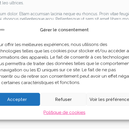
 leo ultrices.
trum dolor. Etiam accumsan lacinia neque eu rhoncus. Proin vitae feugi
mi, rhoncus pellentesque arcu. Pellentesque ut sem sit amet libero mol
amcorper non. Praesent volutpat mattis metus, ut gravida risus fringilla s
Gérer le consentement
e ligula.
ue habitant morbi tristique senectus et netus et malesuada fames ac tu
r offrir les meilleures expériences, nous utilisons des
 Nam eu lacus nibh. Nulla eu aliquam nunc. Duis eros eros, porta ac nis
chnologies telles que les cookies pour stocker et/ou accéder 
assa. Aenean mollis sed nisi eget congue. Integer id eros egestas, ul
e nec volutpat. Donec sit amet porttitor risus, ut vestibulum eros. 
formations des appareils. Le fait de consentir à ces technologie
bulum consequat nisi, ac egestas lorem vehicula sed. Etiam placerat
us permettra de traiter des données telles que le comportemen
llentesque quis tristique nibh.
navigation ou les ID uniques sur ce site. Le fait de ne pas
nsentir ou de retirer son consentement peut avoir un effet négat
im pulvinar. Etiam a augue lacinia, consequat neque non, congue mass
 certaines caractéristiques et fonctions.
tis felis euismod, cursus justo id, euismod nulla. Phasellus ipsum risus
onsectetur molestie diam eu suscipit. Vivamus eu nisl viverra, gravid
ibero, non interdum nulla mattis a. Cras suscipit risus eget mauris a
icies.
Accepter
Refuser
Voir les préférenc
Politique de cookies