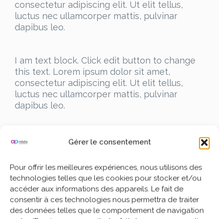
consectetur adipiscing elit. Ut elit tellus,
luctus nec ullamcorper mattis, pulvinar
dapibus leo.
I am text block. Click edit button to change
this text. Lorem ipsum dolor sit amet,
consectetur adipiscing elit. Ut elit tellus,
luctus nec ullamcorper mattis, pulvinar
dapibus leo.
I am text block. Click edit button to change
Gérer le consentement
this text. Lorem ipsum dolor sit amet,
consectetur adipiscing elit. Ut elit tellus,
Pour offrir les meilleures expériences, nous utilisons des
luctus nec ullamcorper mattis, pulvinar
technologies telles que les cookies pour stocker et/ou
dapibus leo.
accéder aux informations des appareils. Le fait de
consentir à ces technologies nous permettra de traiter
des données telles que le comportement de navigation
I am text block. Click edit button to change