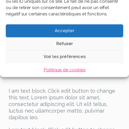
ou les ID uniques sur ce site. Le fait de ne pas consentir
this text. Lorem ipsum dolor sit amet,
ou de retirer son consentement peut avoir un effet
consectetur adipiscing elit. Ut elit tellus,
négatif sur certaines caractéristiques et fonctions.
luctus nec ullamcorper mattis, pulvinar
dapibus leo.
Accepter
Refuser
I am text block. Click edit button to change
this text. Lorem ipsum dolor sit amet,
Voir les préférences
consectetur adipiscing elit. Ut elit tellus,
luctus nec ullamcorper mattis, pulvinar
Politique de cookies
dapibus leo.
I am text block. Click edit button to change
this text. Lorem ipsum dolor sit amet,
consectetur adipiscing elit. Ut elit tellus,
luctus nec ullamcorper mattis, pulvinar
dapibus leo.